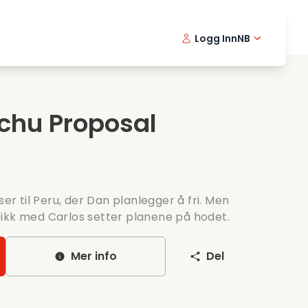
Logg Inn
NB
usikkfilmer
Detektiv serier
English -
Danis
Fr
ooking films
Thriller serier
Swedish 
Portu
chu Proposal
omantiske serier
Bryllup
ser til Peru, der Dan planlegger å fri. Men
ikk med Carlos setter planene på hodet.
Mer info
Del