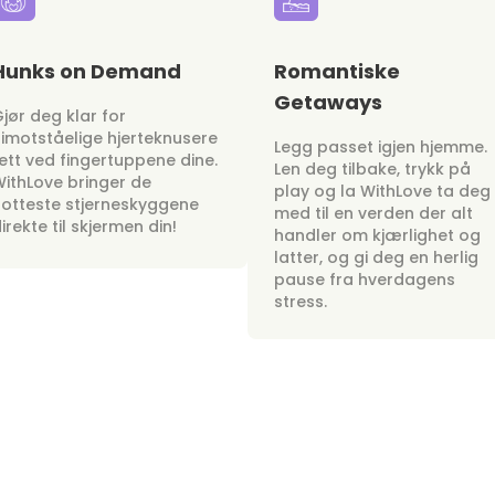
Hunks on Demand
Romantiske
Getaways
jør deg klar for
imotståelige hjerteknusere
Legg passet igjen hjemme.
ett ved fingertuppene dine.
Len deg tilbake, trykk på
ithLove bringer de
play og la WithLove ta deg
otteste stjerneskyggene
med til en verden der alt
irekte til skjermen din!
handler om kjærlighet og
latter, og gi deg en herlig
pause fra hverdagens
stress.