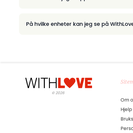
På hvilke enheter kan jeg se på WithLov
Site
©
2026
Om o
Hjelp
Bruks
Pers