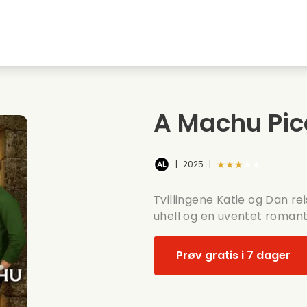
Highschool sweethearts films
Julefilmer
M
Dyrefilmer
Bryllupsfilmer
C
A Machu Pic
Sommerfilmer
Dating filmer
R
★★★★★
|
2025
|
Tvillingene Katie og Dan rei
uhell og en uventet romant
Prøv gratis i 7 dager