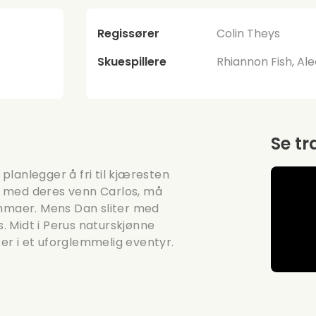
Regissører
Colin Theys
Skuespillere
Rhiannon Fish, Ale
Se tr
 planlegger å fri til kjæresten
r med deres venn Carlos, må
emmaer. Mens Dan sliter med
 Midt i Perus naturskjønne
r i et uforglemmelig eventyr.