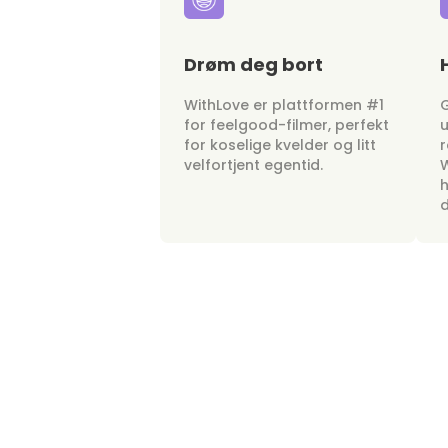
Drøm deg bort
WithLove er plattformen #1
G
for feelgood-filmer, perfekt
u
for koselige kvelder og litt
r
velfortjent egentid.
W
h
d