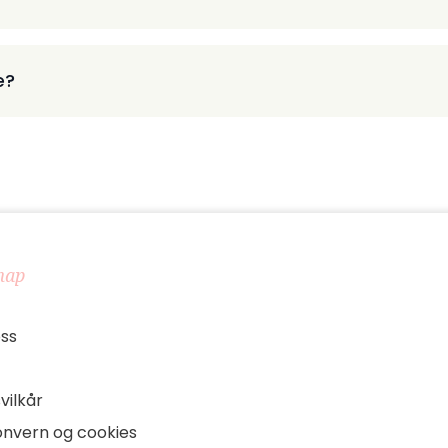
e?
map
ss
vilkår
onvern og cookies