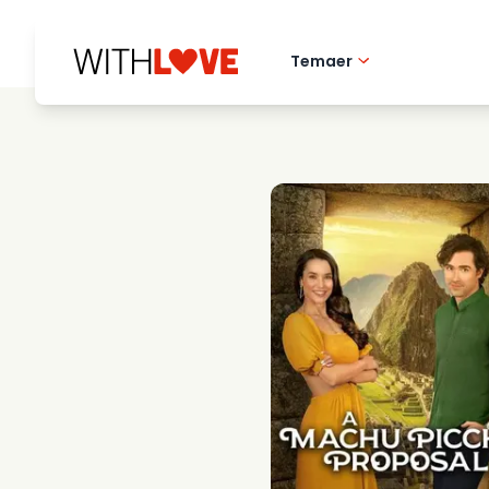
Temaer
Hometown love
Romantiske filmer
Mysterier