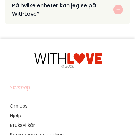
På hvilke enheter kan jeg se på
WithLove?
©
2026
Sitemap
Om oss
Hjelp
Bruksvilkår
Personvern og cookies