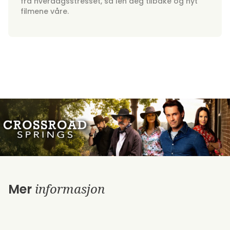
fra hverdagsstresset, så len deg tilbake og nyt
filmene våre.
informasjon
Mer