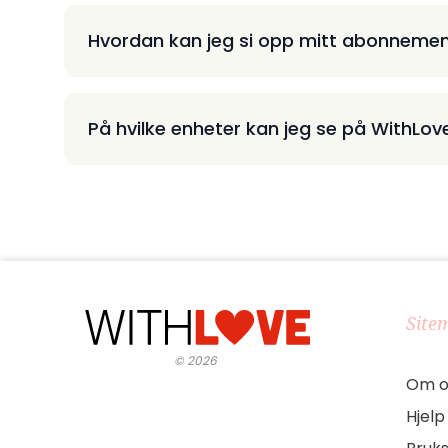
Hvordan kan jeg si opp mitt abonneme
På hvilke enheter kan jeg se på WithLov
Site
©
2026
Om o
Hjelp