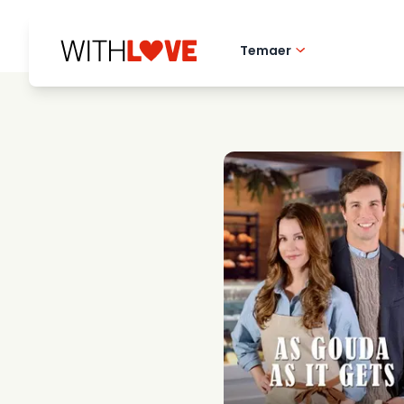
Temaer
Hometown love
Romantiske filmer
Mysterier