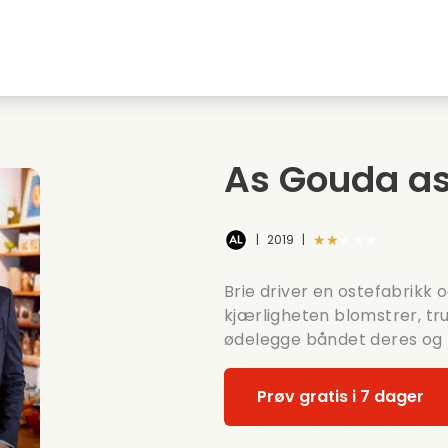
Highschool sweethearts films
Julefilmer
M
Dyrefilmer
Bryllupsfilmer
C
As Gouda as 
Sommerfilmer
Dating filmer
R
★★★★★
|
2019
|
Brie driver en ostefabrikk 
kjærligheten blomstrer, tr
ødelegge båndet deres og 
Prøv gratis i 7 dager