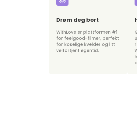
Drøm deg bort
WithLove er plattformen #1
G
for feelgood-filmer, perfekt
u
for koselige kvelder og litt
r
velfortjent egentid.
W
h
d