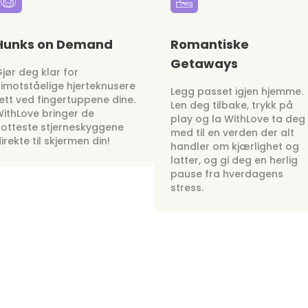
Hunks on Demand
Romantiske
Getaways
jør deg klar for
imotståelige hjerteknusere
Legg passet igjen hjemme.
ett ved fingertuppene dine.
Len deg tilbake, trykk på
ithLove bringer de
play og la WithLove ta deg
otteste stjerneskyggene
med til en verden der alt
irekte til skjermen din!
handler om kjærlighet og
latter, og gi deg en herlig
pause fra hverdagens
stress.