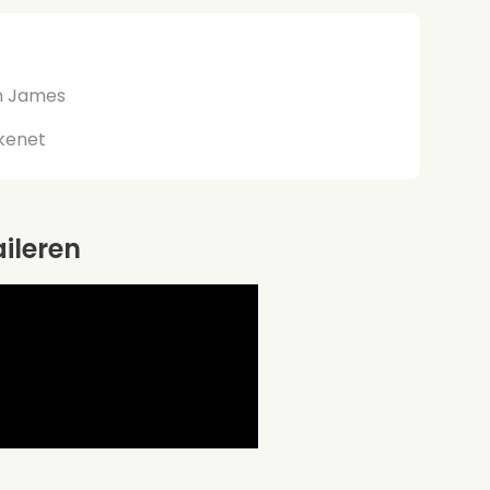
n James
kkenet
aileren