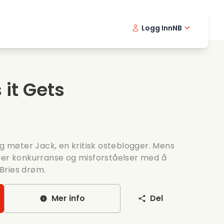
Logg Inn
NB
usikkfilmer
Detektiv serier
English -
Danis
Fr
ooking films
Thriller serier
Swedish 
Portu
it Gets
omantiske serier
Bryllup
og møter Jack, en kritisk osteblogger. Mens
uer konkurranse og misforståelser med å
Bries drøm.
Mer info
Del