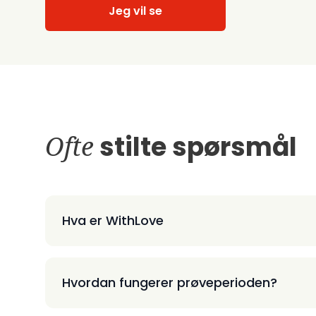
Jeg vil se
Ofte
stilte spørsmål
Hva er WithLove
Hvordan fungerer prøveperioden?