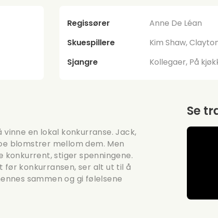
Regissører
Anne De Léan
Skuespillere
Kim Shaw, Clayto
Sjangre
Kollegaer, På kjø
Se tr
å vinne en lokal konkurranse. Jack,
 noe blomstrer mellom dem. Men
te konkurrent, stiger spenningene.
før konkurransen, ser alt ut til å
hennes sammen og gi følelsene