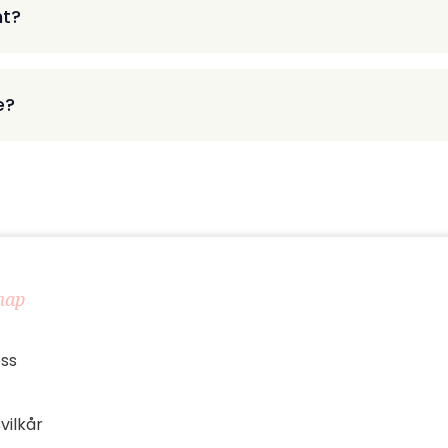
nt?
e?
map
ss
vilkår