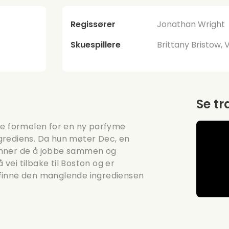
Regissører
Jonathan Wright
Skuespillere
Brittany Bristow,
Se tr
re formelen for en ny parfyme
grediens. Da hun møter Dec, en
ynner de å jobbe sammen og
 vei tilbake til Boston og er
 å finne den manglende ingrediensen