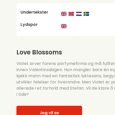
Undertekster
Lydspor
Love Blossoms
Violet arver farens parfymefirma og må fullfø
innen Valentinsdagen. Hun mangler bare én in
kjekk mann med en fantastisk luktesans, beg
utvikler følelser for hverandre. Men Violet er på
allerede i et forhold med Stefan. Vil de klare
i tide?
Jeg vil se