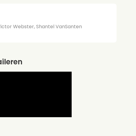
 Victor Webster, Shantel VanSanten
aileren