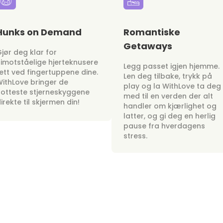
Hunks on Demand
Romantiske
Getaways
jør deg klar for
imotståelige hjerteknusere
Legg passet igjen hjemme.
ett ved fingertuppene dine.
Len deg tilbake, trykk på
ithLove bringer de
play og la WithLove ta deg
otteste stjerneskyggene
med til en verden der alt
irekte til skjermen din!
handler om kjærlighet og
latter, og gi deg en herlig
pause fra hverdagens
stress.