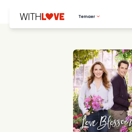
Temaer
Hometown love
Romantiske filmer
Mysterier