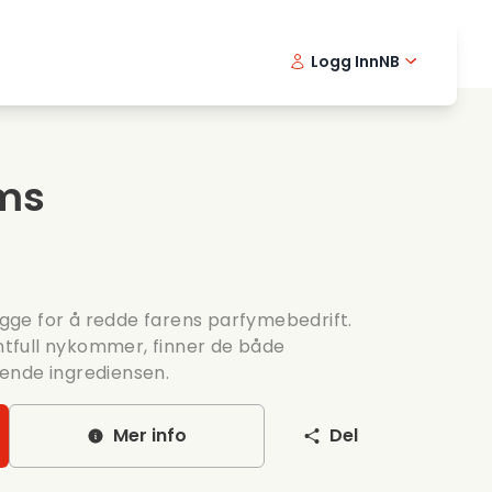
Logg Inn
NB
usikkfilmer
Detektiv serier
English -
Danis
Fr
ooking films
Thriller serier
Swedish 
Portu
oms
omantiske serier
Bryllup
rugge for å redde farens parfymebedrift.
full nykommer, finner de både
ende ingrediensen.
Mer info
Del