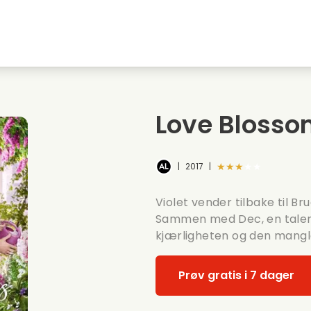
Highschool sweethearts films
Julefilmer
M
Dyrefilmer
Bryllupsfilmer
C
Love Bloss
Sommerfilmer
Dating filmer
R
★★★★★
|
2017
|
Violet vender tilbake til B
Sammen med Dec, en talent
kjærligheten og den mangl
Prøv gratis i 7 dager