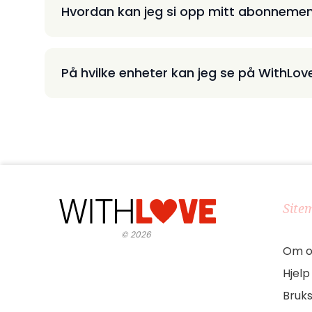
Hvordan kan jeg si opp mitt abonneme
På hvilke enheter kan jeg se på WithLov
Site
©
2026
Om o
Hjelp
Bruks