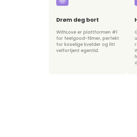
Drøm deg bort
WithLove er plattformen #1
G
for feelgood-filmer, perfekt
u
for koselige kvelder og litt
r
velfortjent egentid.
W
h
d