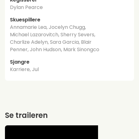
Dylan Pearce
Skuespillere
Annamarie Lea, Jocelyn Chugg,
Michael Lazarovitch, Sherry Severs,
Charlize Adelyn, Sara Garcia, Blair
Penner, John Hudson, Mark Sinongco
Sjangre
Karriere, Jul
Se traileren