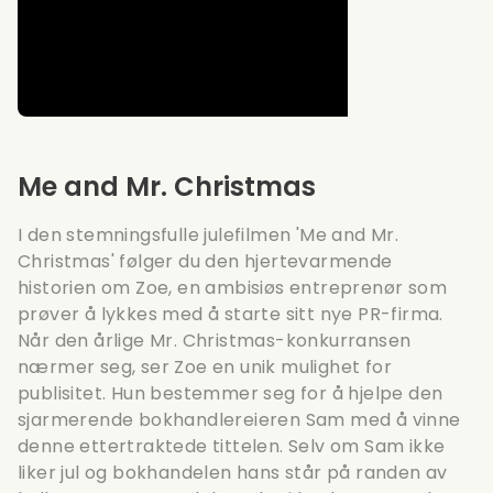
Me and Mr. Christmas
I den stemningsfulle julefilmen 'Me and Mr.
Christmas' følger du den hjertevarmende
historien om Zoe, en ambisiøs entreprenør som
prøver å lykkes med å starte sitt nye PR-firma.
Når den årlige Mr. Christmas-konkurransen
nærmer seg, ser Zoe en unik mulighet for
publisitet. Hun bestemmer seg for å hjelpe den
sjarmerende bokhandlereieren Sam med å vinne
denne ettertraktede tittelen. Selv om Sam ikke
liker jul og bokhandelen hans står på randen av