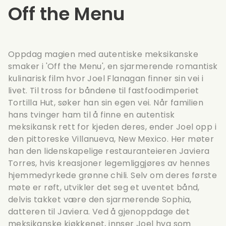
Off the Menu
Oppdag magien med autentiske meksikanske
smaker i 'Off the Menu', en sjarmerende romantisk
kulinarisk film hvor Joel Flanagan finner sin vei i
livet. Til tross for båndene til fastfoodimperiet
Tortilla Hut, søker han sin egen vei. Når familien
hans tvinger ham til å finne en autentisk
meksikansk rett for kjeden deres, ender Joel opp i
den pittoreske Villanueva, New Mexico. Her møter
han den lidenskapelige restauranteieren Javiera
Torres, hvis kreasjoner legemliggjøres av hennes
hjemmedyrkede grønne chili. Selv om deres første
møte er røft, utvikler det seg et uventet bånd,
delvis takket være den sjarmerende Sophia,
datteren til Javiera. Ved å gjenoppdage det
meksikanske kjøkkenet, innser Joel hva som