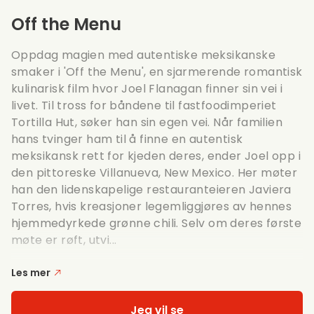
Off the Menu
Oppdag magien med autentiske meksikanske
smaker i 'Off the Menu', en sjarmerende romantisk
kulinarisk film hvor Joel Flanagan finner sin vei i
livet. Til tross for båndene til fastfoodimperiet
Tortilla Hut, søker han sin egen vei. Når familien
hans tvinger ham til å finne en autentisk
meksikansk rett for kjeden deres, ender Joel opp i
den pittoreske Villanueva, New Mexico. Her møter
han den lidenskapelige restauranteieren Javiera
Torres, hvis kreasjoner legemliggjøres av hennes
hjemmedyrkede grønne chili. Selv om deres første
møte er røft, utvi...
Les mer
Jeg vil se