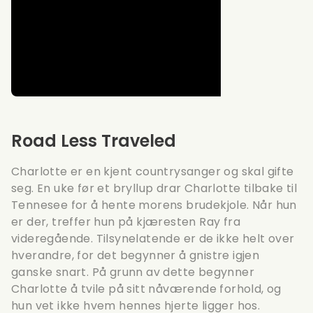
Road Less Traveled
Charlotte er en kjent countrysanger og skal gifte
seg. En uke før et bryllup drar Charlotte tilbake til
Tennesee for å hente morens brudekjole. Når hun
er der, treffer hun på kjæresten Ray fra
videregående. Tilsynelatende er de ikke helt over
hverandre, for det begynner å gnistre igjen
ganske snart. På grunn av dette begynner
Charlotte å tvile på sitt nåværende forhold, og
hun vet ikke hvem hennes hjerte ligger hos.