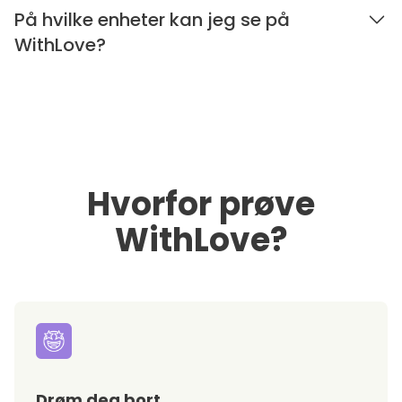
På hvilke enheter kan jeg se på
WithLove?
Hvorfor prøve
WithLove?
Drøm deg bort