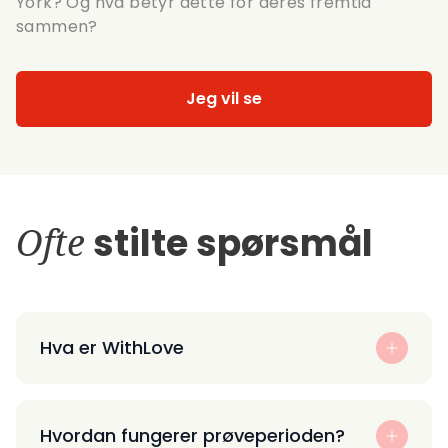
York? Og hva betyr dette for deres fremtid
sammen?
Jeg vil se
Ofte
stilte spørsmål
Hva er WithLove
Hvordan fungerer prøveperioden?