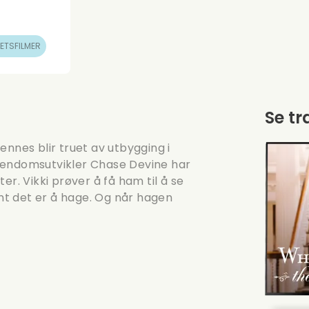
ETSFILMER
Se tr
ennes blir truet av utbygging i
 Eiendomsutvikler Chase Devine har
er. Vikki prøver å få ham til å se
int det er å hage. Og når hagen