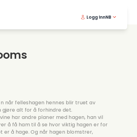
Logg Inn
NB
usikkfilmer
Detektiv serier
English -
Danis
Fr
ooking films
Thriller serier
Swedish 
Portu
looms
omantiske serier
Bryllup
n når felleshagen hennes blir truet av
 gjøre alt for å forhindre det.
vine har andre planer med hagen, han vil
ver å få ham til å se hvor viktig hagen er for
et er å hage. Og når hagen blomstrer,