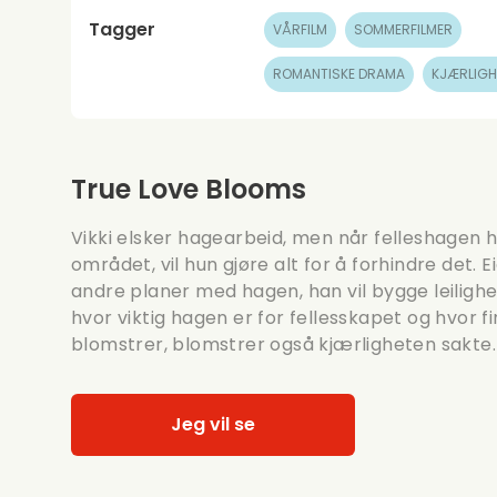
Tagger
VÅRFILM
SOMMERFILMER
ROMANTISKE DRAMA
KJÆRLIGH
True Love Blooms
Vikki elsker hagearbeid, men når felleshagen h
området, vil hun gjøre alt for å forhindre det.
andre planer med hagen, han vil bygge leilighet
hvor viktig hagen er for fellesskapet og hvor f
blomstrer, blomstrer også kjærligheten sakte.
Jeg vil se