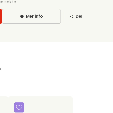
n sakte.
Mer info
Del
?