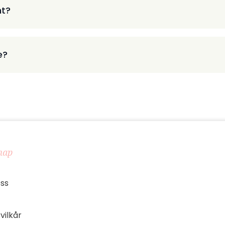
nt?
e?
map
ss
vilkår