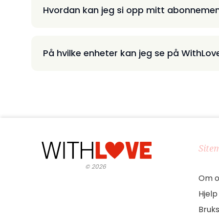
Hvordan kan jeg si opp mitt abonneme
På hvilke enheter kan jeg se på WithLov
Site
©
2026
Om o
Hjelp
Bruks