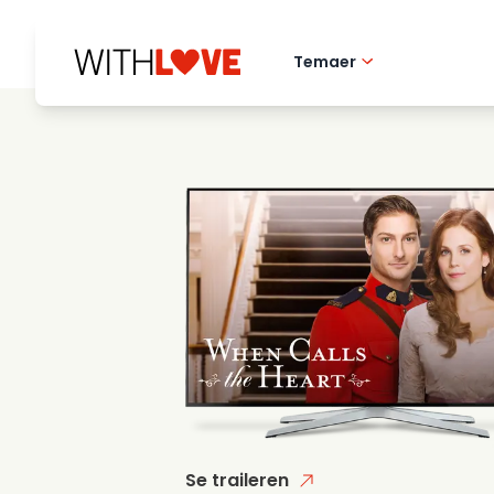
Temaer
Hometown love
Romantiske filmer
Mysterier
Se traileren