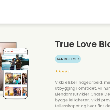
Highschool sweethearts films
Julefilmer
M
Dyrefilmer
Bryllupsfilmer
C
True Love B
Sommerfilmer
Dating filmer
R
SOMMERFILMER
★★★★★
Vikki elsker hagearbeid, me
utbygging i området, vil hun
Eiendomsutvikler Chase De
bygge leiligheter. Vikki prø
fellesskapet og hvor fint d