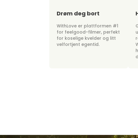
Drøm deg bort
WithLove er plattformen #1
G
for feelgood-filmer, perfekt
u
for koselige kvelder og litt
r
velfortjent egentid.
W
h
d