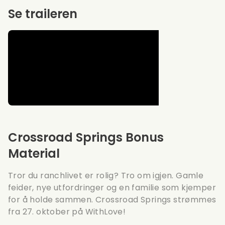
Se traileren
Crossroad Springs Bonus
Material
Tror du ranchlivet er rolig? Tro om igjen. Gamle
feider, nye utfordringer og en familie som kjemper
for å holde sammen. Crossroad Springs strømmes
fra 27. oktober på WithLove!