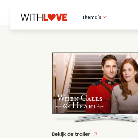
Thema's
Hometown love
Romantische film
Mysteries
Bekijk de trailer