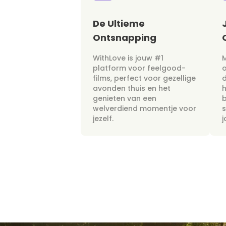
De Ultieme
Ontsnapping
WithLove is jouw #1
M
platform voor feelgood-
films, perfect voor gezellige
avonden thuis en het
h
genieten van een
b
welverdiend momentje voor
s
jezelf.