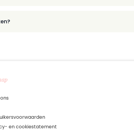
ken?
map
 ons
uikersvoorwaarden
acy- en cookiestatement