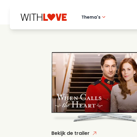
Thema's
Hometown love
Romantische film
Mysteries
Bekijk de trailer