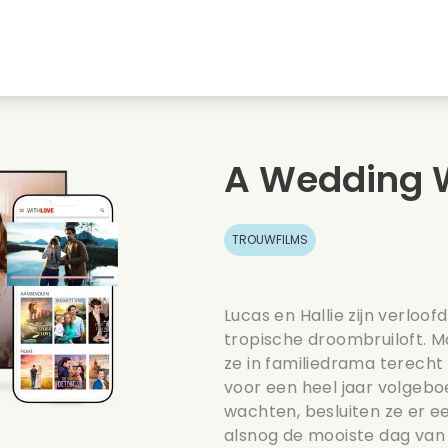
Jeugdliefdes
Kerstfilms
Muziekfilms
s
Dieren films
Trouwfilms
Kookfilms
A Wedding 
Zomerse films
Date films
Romantische serie
TROUWFILMS
Lucas en Hallie zijn verlo
tropische droombruiloft. M
ze in familiedrama terech
voor een heel jaar volgeboek
wachten, besluiten ze er e
alsnog de mooiste dag van