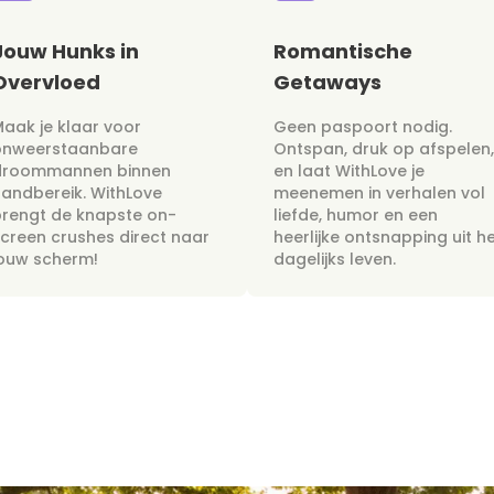
Jouw Hunks in
Romantische
Overvloed
Getaways
aak je klaar voor
Geen paspoort nodig.
onweerstaanbare
Ontspan, druk op afspelen,
droommannen binnen
en laat WithLove je
andbereik. WithLove
meenemen in verhalen vol
rengt de knapste on-
liefde, humor en een
creen crushes direct naar
heerlijke ontsnapping uit h
jouw scherm!
dagelijks leven.