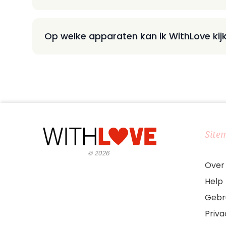
Op welke apparaten kan ik WithLove kij
Site
©
2026
Over
Help
Gebr
Priv