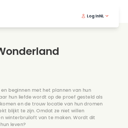
Log In
NL
Detective series
English -
Dani
Fr
Spannende series
Swedish
Port
Wonderland
s
Bruiloft
ofd en beginnen met het plannen van hun
aar hun liefde wordt op de proef gesteld als
t komen en de trouw locatie van hun dromen
t blijkt te zijn. Omdat ze niet willen
en winterbruiloft van te maken. Wordt dit
 hun leven?