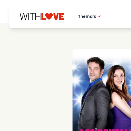
Thema's
Hometown love
Romantische film
Mysteries