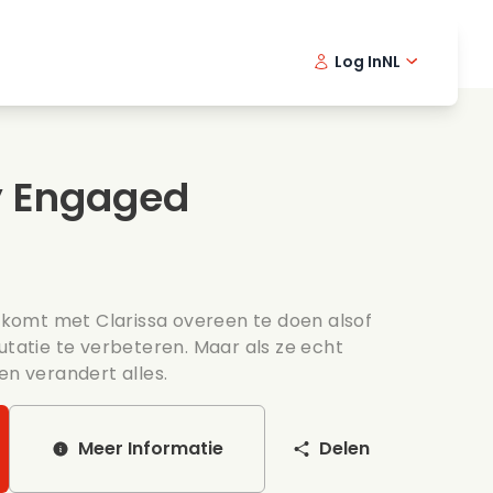
Log In
NL
Detective series
English -
Dani
Fr
Spannende series
Swedish
Port
y Engaged
s
Bruiloft
omt met Clarissa overeen te doen alsof
utatie te verbeteren. Maar als ze echt
en verandert alles.
Meer Informatie
Delen