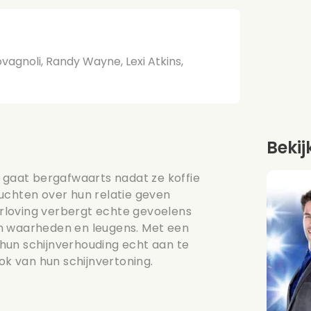
ovagnoli, Randy Wayne, Lexi Atkins,
Bekij
a gaat bergafwaarts nadat ze koffie
uchten over hun relatie geven
rloving verbergt echte gevoelens
an waarheden en leugens. Met een
hun schijnverhouding echt aan te
lok van hun schijnvertoning.