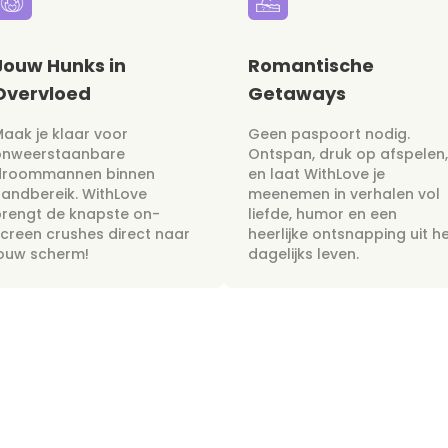
Jouw Hunks in
Romantische
Overvloed
Getaways
aak je klaar voor
Geen paspoort nodig.
onweerstaanbare
Ontspan, druk op afspelen,
droommannen binnen
en laat WithLove je
andbereik. WithLove
meenemen in verhalen vol
rengt de knapste on-
liefde, humor en een
creen crushes direct naar
heerlijke ontsnapping uit h
jouw scherm!
dagelijks leven.