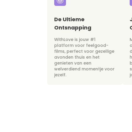
De Ultieme
Ontsnapping
WithLove is jouw #1
M
platform voor feelgood-
films, perfect voor gezellige
avonden thuis en het
h
genieten van een
b
welverdiend momentje voor
s
jezelf.