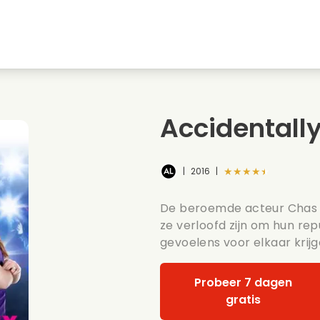
Jeugdliefdes
Kerstfilms
Muziekfilms
s
Dieren films
Trouwfilms
Kookfilms
Accidentall
Zomerse films
Date films
Romantische serie
★★★★★
|
2016
|
De beroemde acteur Chas k
ze verloofd zijn om hun rep
gevoelens voor elkaar krijg
Probeer 7 dagen
gratis