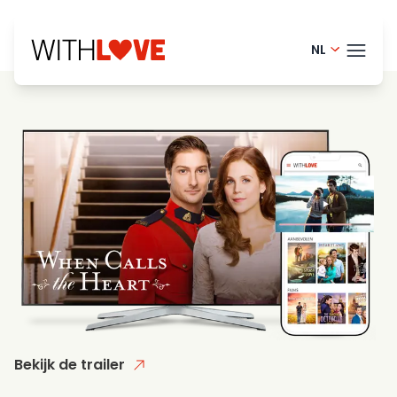
NL
English - 
THEM
Danish -
French - 
BLOG
Finnish -
HELP
Norwegia
LOGI
Swedish 
PRO
Portugue
Bekijk de trailer