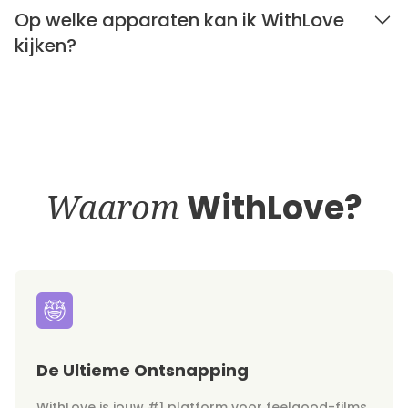
Op welke apparaten kan ik WithLove
kijken?
Waarom
WithLove?
De Ultieme Ontsnapping
WithLove is jouw #1 platform voor feelgood-films,