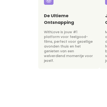
De Ultieme
Ontsnapping
WithLove is jouw #1
M
platform voor feelgood-
films, perfect voor gezellige
avonden thuis en het
h
genieten van een
b
welverdiend momentje voor
s
jezelf.