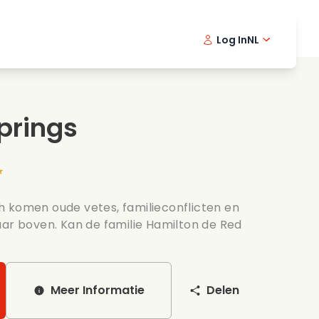
Log In
NL
Detective series
Portugu
Engli
Fi
Spannende series
Swedish
Dani
prings
s
Bruiloft
★
 komen oude vetes, familieconflicten en
aar boven. Kan de familie Hamilton de Red
Meer Informatie
Delen