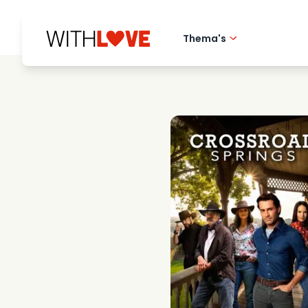
Thema's
Hometown love
Romantische film
Mysteries