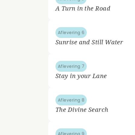
A Turn in the Road
Aflevering 6
Sunrise and Still Water
Aflevering 7
Stay in your Lane
Aflevering 8
The Divine Search
Aflevering 9