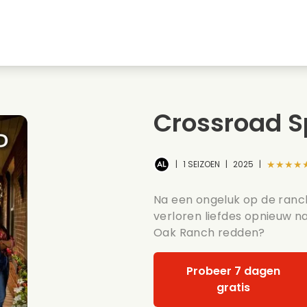
Jeugdliefdes
Kerstfilms
Muziekfilms
s
Dieren films
Trouwfilms
Kookfilms
Crossroad S
Zomerse films
Date films
Romantische serie
★★★★
|
1 SEIZOEN
|
2025
|
Na een ongeluk op de ranch
verloren liefdes opnieuw n
Oak Ranch redden?
Probeer 7 dagen
gratis