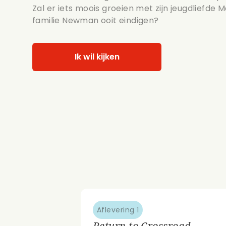
Zal er iets moois groeien met zijn jeugdliefde 
familie Newman ooit eindigen?
Ik wil kijken
Aflevering 1
Return to Crossroad