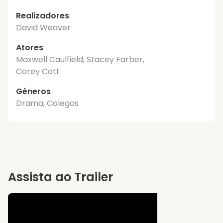
Realizadores
David Weaver
Atores
Maxwell Caulfield, Stacey Farber,
Corey Cott
Géneros
Drama, Colegas
Assista ao Trailer