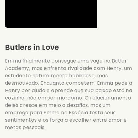
Butlers in Love
Emma finalmente consegue uma vaga na Butler
Academy, mas enfrenta rivalidade com Henry, um
estudante naturalmente habilidoso, mas
desmotivado. Enquanto competem, Emma pede a
Henry por ajuda e aprende que sua paixão está na
cozinha, não em ser mordomo. O relacionamento
deles cresce em meio a desafios, mas um
emprego para Emma na Escócia testa seus
sentimentos e os força a escolher entre amor e
metas pessoais.