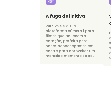
A fuga definitiva
WithLove é a sua
plataforma número 1 para
P
filmes que aquecem o
c
coração, perfeita para
noites aconchegantes em
W
casa e para aproveitar um
merecido momento só seu.
d