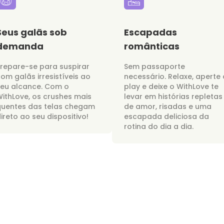
Seus galãs sob
Escapadas
demanda
românticas
repare-se para suspirar
Sem passaporte
om galãs irresistíveis ao
necessário. Relaxe, aperte 
seu alcance. Com o
play e deixe o WithLove te
ithLove, os crushes mais
levar em histórias repletas
quentes das telas chegam
de amor, risadas e uma
ireto ao seu dispositivo!
escapada deliciosa da
rotina do dia a dia.