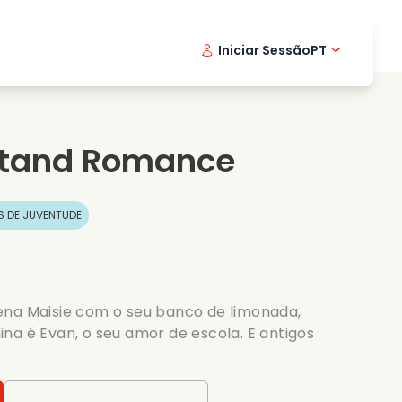
Iniciar Sessão
PT
Filmes musicais
Serie de detetive
English -
Danis
Fr
Filmes de culinaria
Series emocionantes
Norwegi
Swedi
tand Romance
Series romanticas
Casamento
 DE JUVENTUDE
ena Maisie com o seu banco de limonada,
na é Evan, o seu amor de escola. E antigos