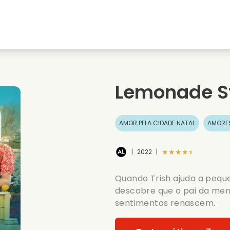
natal
Amores de juventude
Filmes de natal
s
Filmes de animais
Filmes de casamento
Lemonade S
Filmes de verao
Filmes de data
AMOR PELA CIDADE NATAL
AMORES
★★★★★
|
2022
|
Quando Trish ajuda a pequ
descobre que o pai da meni
sentimentos renascem.