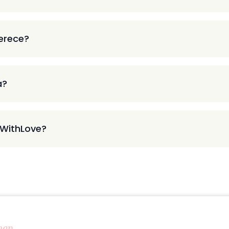
ferece?
a?
 WithLove?
map