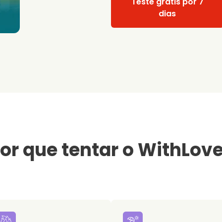
Teste grátis por 7
dias
or que tentar o WithLov