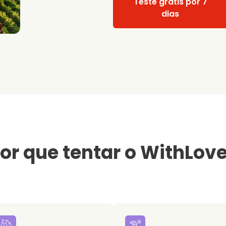
Teste grátis por 7
dias
or que tentar o WithLov