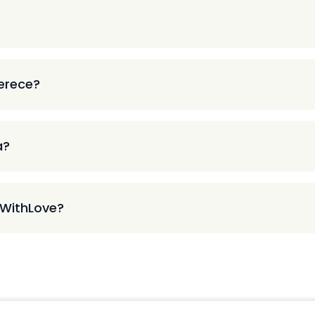
ferece?
a?
 WithLove?