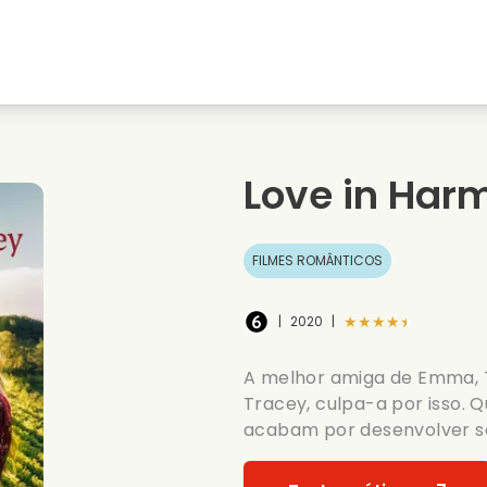
natal
Amores de juventude
Filmes de natal
s
Filmes de animais
Filmes de casamento
Love in Har
Filmes de verao
Filmes de data
FILMES ROMÂNTICOS
★★★★★
|
2020
|
A melhor amiga de Emma, Tr
Tracey, culpa-a por isso. 
acabam por desenvolver s