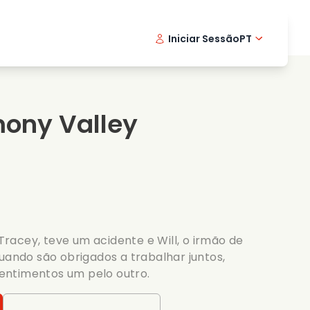
Iniciar Sessão
PT
Filmes musicais
Serie de detetive
English -
Danis
Fr
Filmes de culinaria
Series emocionantes
Norwegi
Swedi
mony Valley
Series romanticas
Casamento
acey, teve um acidente e Will, o irmão de
Quando são obrigados a trabalhar juntos,
entimentos um pelo outro.