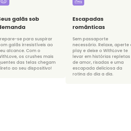
Seus galãs sob
Escapadas
demanda
românticas
repare-se para suspirar
Sem passaporte
om galãs irresistíveis ao
necessário. Relaxe, aperte 
seu alcance. Com o
play e deixe o WithLove te
ithLove, os crushes mais
levar em histórias repletas
quentes das telas chegam
de amor, risadas e uma
ireto ao seu dispositivo!
escapada deliciosa da
rotina do dia a dia.