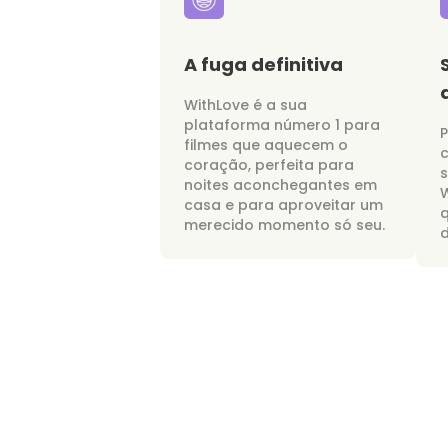
A fuga definitiva
WithLove é a sua
plataforma número 1 para
P
filmes que aquecem o
c
coração, perfeita para
noites aconchegantes em
W
casa e para aproveitar um
merecido momento só seu.
d