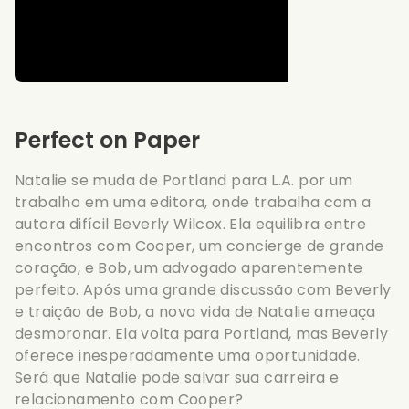
Perfect on Paper
Natalie se muda de Portland para L.A. por um
trabalho em uma editora, onde trabalha com a
autora difícil Beverly Wilcox. Ela equilibra entre
encontros com Cooper, um concierge de grande
coração, e Bob, um advogado aparentemente
perfeito. Após uma grande discussão com Beverly
e traição de Bob, a nova vida de Natalie ameaça
desmoronar. Ela volta para Portland, mas Beverly
oferece inesperadamente uma oportunidade.
Será que Natalie pode salvar sua carreira e
relacionamento com Cooper?