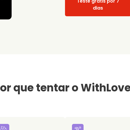
Teste grátis por 7
dias
or que tentar o WithLov