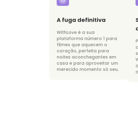
A fuga definitiva
WithLove é a sua
plataforma número 1 para
P
filmes que aquecem o
c
coração, perfeita para
noites aconchegantes em
W
casa e para aproveitar um
merecido momento só seu.
d