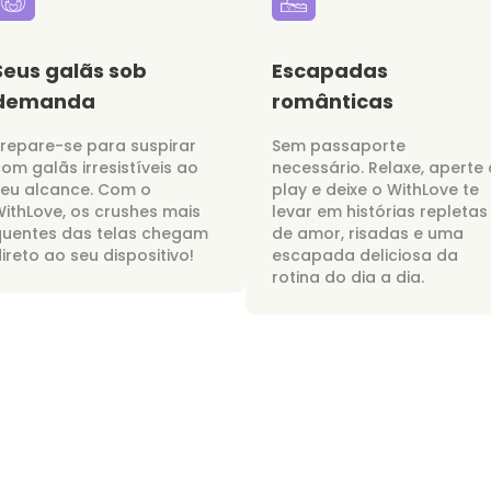
Seus galãs sob
Escapadas
demanda
românticas
repare-se para suspirar
Sem passaporte
om galãs irresistíveis ao
necessário. Relaxe, aperte 
seu alcance. Com o
play e deixe o WithLove te
ithLove, os crushes mais
levar em histórias repletas
quentes das telas chegam
de amor, risadas e uma
ireto ao seu dispositivo!
escapada deliciosa da
rotina do dia a dia.