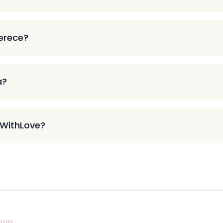
ferece?
a?
 WithLove?
map