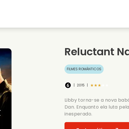
natal
Amores de juventude
Filmes de natal
s
Filmes de animais
Filmes de casamento
Reluctant N
Filmes de verao
Filmes de data
FILMES ROMÂNTICOS
★★★★★
|
2015
|
Libby torna-se a nova babá
Dan. Enquanto ela luta pel
inesperado.