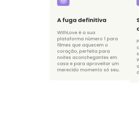
A fuga definitiva
WithLove é a sua
plataforma número 1 para
P
filmes que aquecem o
c
coração, perfeita para
noites aconchegantes em
W
casa e para aproveitar um
merecido momento só seu.
d