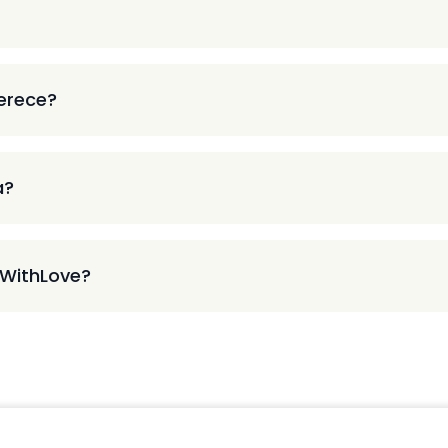
ferece?
a?
 WithLove?