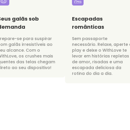
Seus galãs sob
Escapadas
demanda
românticas
repare-se para suspirar
Sem passaporte
om galãs irresistíveis ao
necessário. Relaxe, aperte 
seu alcance. Com o
play e deixe o WithLove te
ithLove, os crushes mais
levar em histórias repletas
quentes das telas chegam
de amor, risadas e uma
ireto ao seu dispositivo!
escapada deliciosa da
rotina do dia a dia.