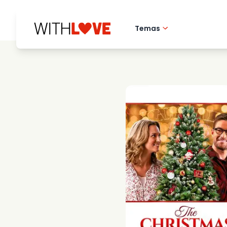
Temas
Amor pela cidade 
Filmes romantico
Misterios