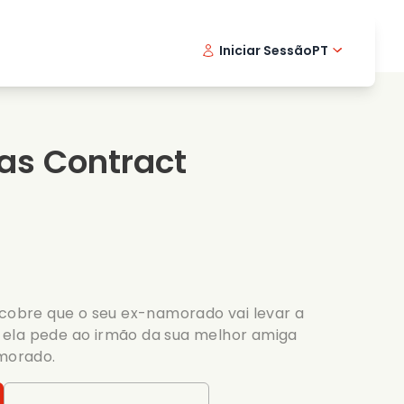
Iniciar Sessão
PT
Filmes musicais
Serie de detetive
English -
Danis
Fr
Filmes de culinaria
Series emocionantes
Norwegi
Swedi
as Contract
Series romanticas
Casamento
scobre que o seu ex-namorado vai levar a
ela pede ao irmão da sua melhor amiga
amorado.