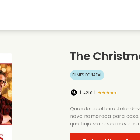
natal
Amores de juventude
Filmes de natal
s
Filmes de animais
Filmes de casamento
The Christm
Filmes de verao
Filmes de data
FILMES DE NATAL
★★★★★
|
2018
|
Quando a solteira Jolie de
nova namorada para casa, 
que finja ser o seu novo n