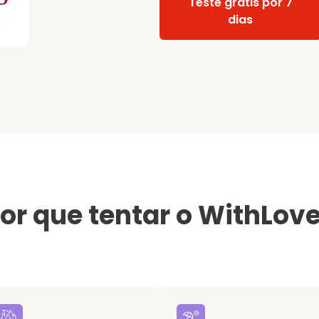
Teste grátis por 7
dias
or que tentar o WithLov