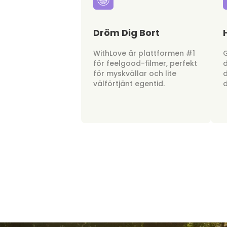
Dröm Dig Bort
WithLove är plattformen #1
G
för feelgood-filmer, perfekt
d
för myskvällar och lite
d
välförtjänt egentid.
d