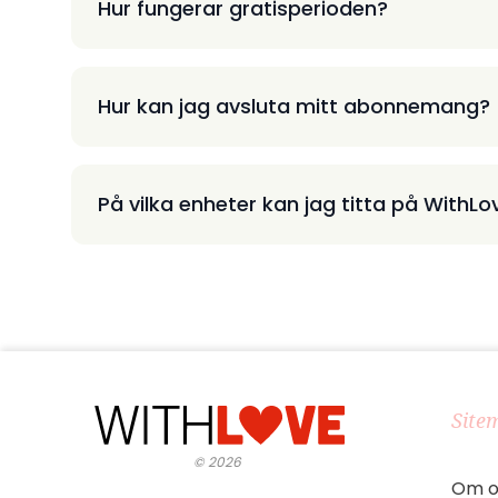
Hur fungerar gratisperioden?
Hur kan jag avsluta mitt abonnemang?
På vilka enheter kan jag titta på WithLo
Site
©
2026
Om o