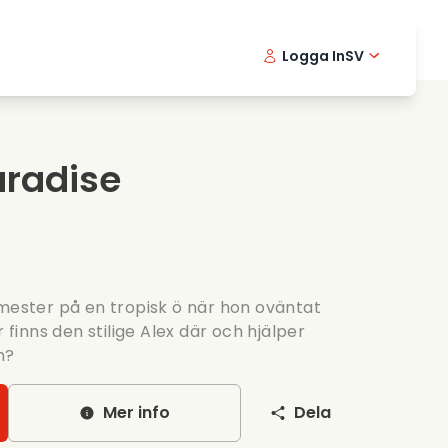
Logga In
SV
Musikfilmer
Detektivserier
English -
Danis
Fr
Matfilmer
Thriller serier
Norwegia
Portu
aradise
Romantiska serier
Brollop
emester på en tropisk ö när hon oväntat
r finns den stilige Alex där och hjälper
n?
Mer info
Dela