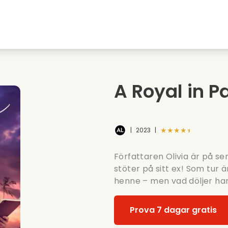
Highschool sweethearts filmer
Julfilmer
Djurfilmer
Brollopsfilmer
A Royal in P
Sommarfilm
Datingfilmer
★★★★★
|
2023
|
Författaren Olivia är på s
stöter på sitt ex! Som tur ä
henne – men vad döljer ha
Prova 7 dagar gratis