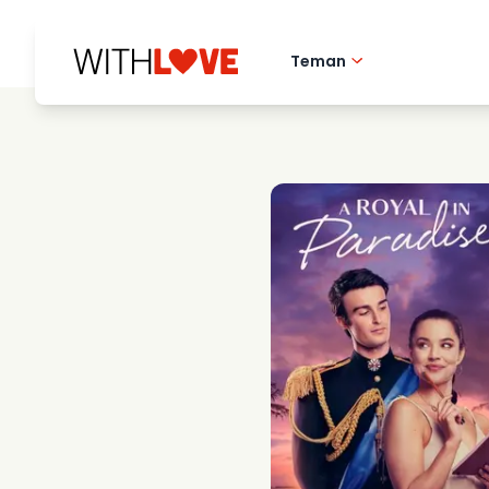
Teman
Hometown love
Romantiska filmer
Mysterier