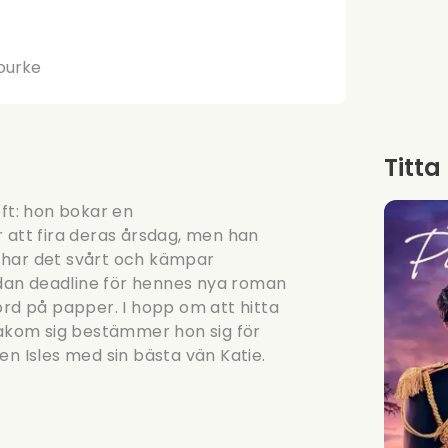
Bourke
Titta
fft: hon bokar en
r att fira deras årsdag, men han
ia har det svårt och kämpar
dan deadline för hennes nya roman
ord på papper. I hopp om att hitta
 bakom sig bestämmer hon sig för
en Isles med sin bästa vän Katie.