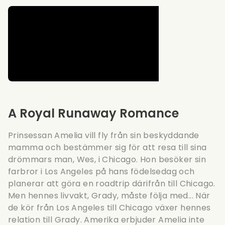
A Royal Runaway Romance
Prinsessan Amelia vill fly från sin beskyddande
mamma och bestämmer sig för att resa till sina
drömmars man, Wes, i Chicago. Hon besöker sin
farbror i Los Angeles på hans födelsedag och
planerar att göra en roadtrip därifrån till Chicago.
Men hennes livvakt, Grady, måste följa med... När
de kör från Los Angeles till Chicago växer hennes
relation till Grady. Amerika erbjuder Amelia inte