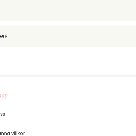
ve?
map
ss
nna villkor