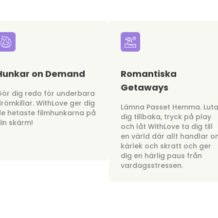
Hunkar on Demand
Romantiska
Getaways
ör dig redo för underbara
römkillar. WithLove ger dig
Lämna Passet Hemma. Lut
e hetaste filmhunkarna på
dig tillbaka, tryck på play
in skärm!
och låt WithLove ta dig till
en värld där allt handlar 
kärlek och skratt och ger
dig en härlig paus från
vardagsstressen.