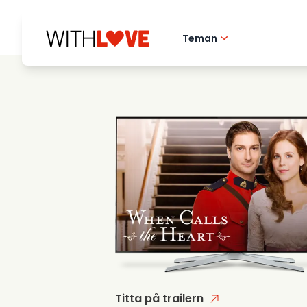
Teman
Hometown love
Romantiska filmer
Mysterier
Titta på trailern