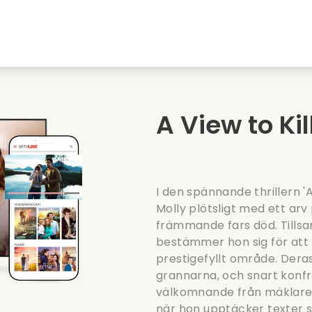
Highschool sweethearts filmer
Julfilmer
Djurfilmer
Brollopsfilmer
A View to Kill
Sommarfilm
Datingfilmer
I den spännande thrillern 'A
Molly plötsligt med ett arv 
främmande fars död. Tills
bestämmer hon sig för att fl
prestigefyllt område. Dera
grannarna, och snart konfr
välkomnande från mäklaren
när hon upptäcker texter s