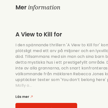
information
Mer
A View to Kill for
I den spännande thrillern 'A View to Kill for' k
plötsligt med ett arv på miljoner och en lyxvi
död. Tillsammans med sin man och sina barn bes
detta mystiska hus i ett prestigefyllt områd
inte av alla grannarna, och snart konfronteras
välkomnande från mäklaren Rebecca Jones kän
upptäcker texter som 'You don’t belong here' p
Molly o...
Läs mer