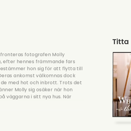
Titta
onfronteras fotografen Molly
lla, efter hennes främmande fars
tämmer hon sig för att flytta till
e. Deras ankomst välkomnas dock
 de med hot och inbrott. Trots det
ner Molly sig osäker när hon
å väggarna i sitt nya hus. När