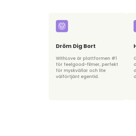
Dröm Dig Bort
WithLove är plattformen #1
G
för feelgood-filmer, perfekt
d
för myskvällar och lite
d
välförtjänt egentid.
d