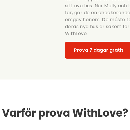
sitt nya hus. När Molly och
far, gör de en chockerand
omgav honom. De måste ta 
deras nya hus är säkert för
WithLove.
Prova 7 dagar gratis
Varför prova WithLove?