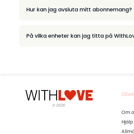
Hur kan jag avsluta mitt abonnemang?
På vilka enheter kan jag titta på WithLo
Site
©
2026
Om o
Hjälp
Allmä