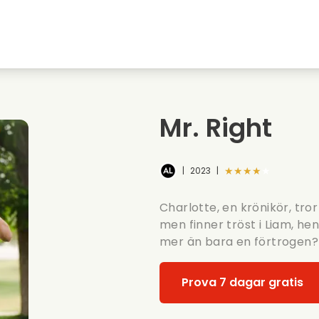
Highschool sweethearts filmer
Julfilmer
Djurfilmer
Brollopsfilmer
Mr. Right
Sommarfilm
Datingfilmer
★★★★★
|
2023
|
Charlotte, en krönikör, tror
men finner tröst i Liam, h
mer än bara en förtrogen?
Prova 7 dagar gratis