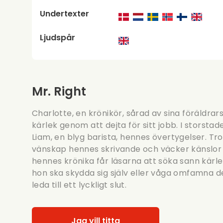
Undertexter
Ljudspår
Mr. Right
Charlotte, en krönikör, sårad av sina föräldra
kärlek genom att dejta för sitt jobb. I stors
Liam, en blyg barista, hennes övertygelser. Tro
vänskap hennes skrivande och väcker känslor
hennes krönika får läsarna att söka sann kär
hon ska skydda sig själv eller våga omfamna d
leda till ett lyckligt slut.
Jag vill titta