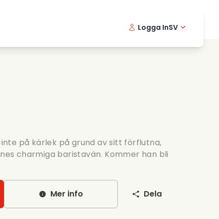
Logga In
SV
Musikfilmer
Detektivserier
English -
Danis
Fr
Matfilmer
Thriller serier
Norwegia
Portu
Romantiska serier
Brollop
 inte på kärlek på grund av sitt förflutna,
ennes charmiga baristavän. Kommer han bli
Mer info
Dela