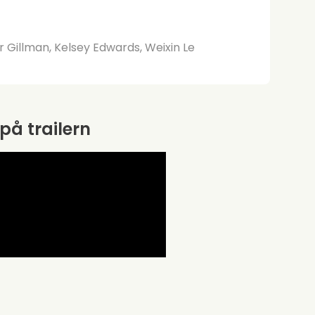
r Gillman, Kelsey Edwards, Weixin Le
 på trailern