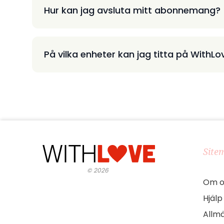
Hur kan jag avsluta mitt abonnemang?
På vilka enheter kan jag titta på WithLo
Site
©
2026
Om o
Hjälp
Allmä