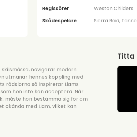
Regissörer
Weston Childers
Skådespelare
Sierra Reid, Tanne
Titta
rs skilsmässa, navigerar modern
taden utmanar hennes koppling med
ts rädslorna så inspirerar Liams
 som hon inte kan acceptera. När
lek, måste hon bestämma sig för om
et okända med Liam, vilket kan