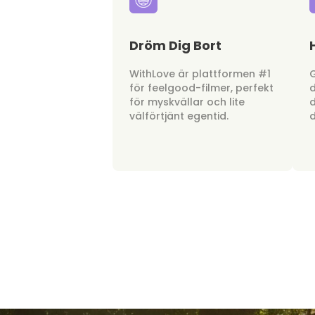
Dröm Dig Bort
WithLove är plattformen #1
G
för feelgood-filmer, perfekt
d
för myskvällar och lite
d
välförtjänt egentid.
d