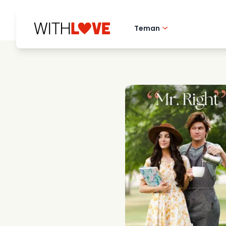
Teman
Hometown love
Romantiska filmer
Mysterier