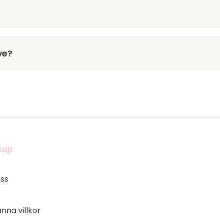
ve?
map
ss
nna villkor