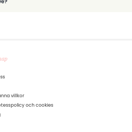
ve?
map
ss
nna villkor
tesspolicy och cookies
g