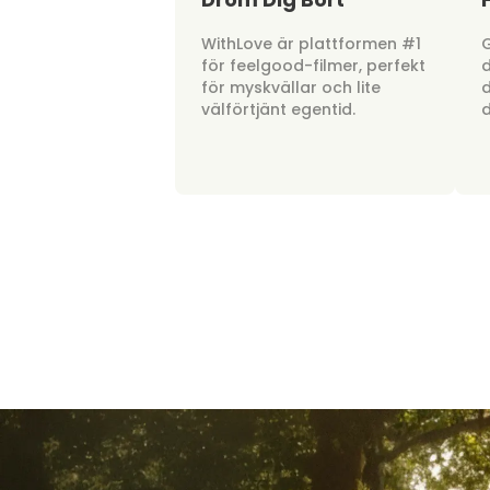
WithLove är plattformen #1
G
för feelgood-filmer, perfekt
d
för myskvällar och lite
d
välförtjänt egentid.
d