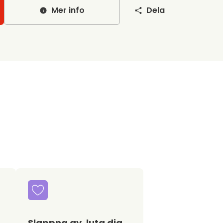
Mer info
Dela
Slappna av, luta dig