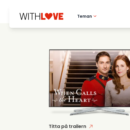
Teman
Hometown love
Romantiska filmer
Mysterier
Titta på trailern