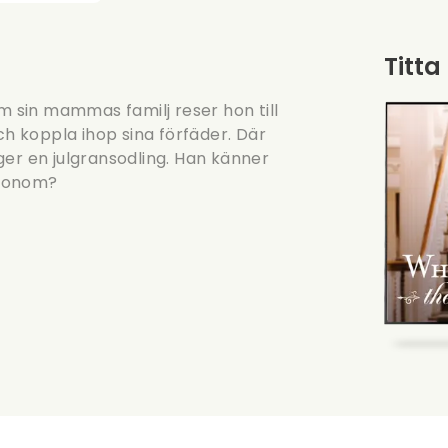
Titta
om sin mammas familj reser hon till
ch koppla ihop sina förfäder. Där
ger en julgransodling. Han känner
a honom?