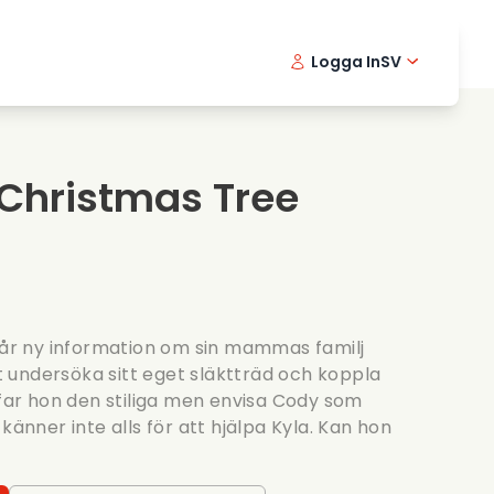
Logga In
SV
Musikfilmer
Detektivserier
English -
Danis
Fr
Matfilmer
Thriller serier
Norwegia
Portu
 Christmas Tree
Romantiska serier
Brollop
 får ny information om sin mammas familj
att undersöka sitt eget släktträd och koppla
ffar hon den stiliga men envisa Cody som
känner inte alls för att hjälpa Kyla. Kan hon