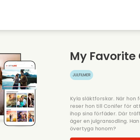
Highschool sweethearts filmer
Julfilmer
Djurfilmer
Brollopsfilmer
My Favorite
Sommarfilm
Datingfilmer
JULFILMER
Kyla släktforskar. När hon
reser hon till Conifer för 
ihop sina förfäder. Där trä
äger en julgransodling. Han 
övertyga honom?