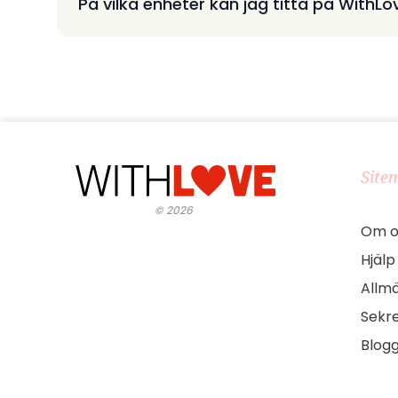
På vilka enheter kan jag titta på WithLo
Site
©
2026
Om o
Hjälp
Allmä
Sekre
Blog