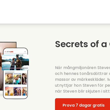
Highschool sweethearts filmer
Julfilmer
Djurfilmer
Brollopsfilmer
Secrets of a
Sommarfilm
Datingfilmer
När mångmiljonären Steven 
och hennes tonårsdöttrar al
massor av märkeskläder. Me
utnyttjar hon Steven för 
när Steven blir skjuten i sit
Prova 7 dagar gratis