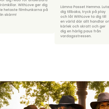
ör dig redo för underbara
römkillar. WithLove ger dig
Lämna Passet Hemma. Lut
e hetaste filmhunkarna på
dig tillbaka, tryck på play
in skärm!
och låt WithLove ta dig till
en värld där allt handlar 
kärlek och skratt och ger
dig en härlig paus från
vardagsstressen.