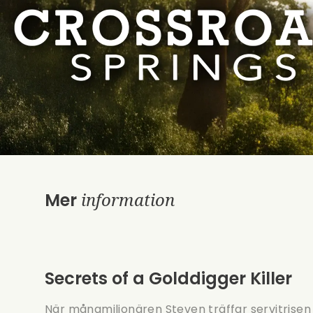
information
Mer
Secrets of a Golddigger Killer
När mångmiljonären Steven träffar servitrise