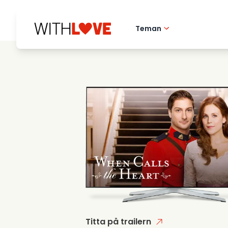
Teman
Hometown love
Romantiska filmer
Mysterier
Titta på trailern