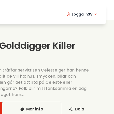
Logga In
SV
Musikfilmer
Detektivserier
English -
Danis
Fr
Matfilmer
Thriller serier
Norwegia
Portu
 Golddigger Killer
Romantiska serier
Brollop
träffar servitrisen Celeste ger han henne
lt de vill ha: hus, smycken, bilar och
n går det att lita på Celeste eller
pengarna? Folk blir misstänksamma en dag
t eget hem...
Mer info
Dela