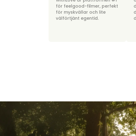
WithLove är plattformen #1
G
för feelgood-filmer, perfekt
d
för myskvällar och lite
d
välförtjänt egentid.
d