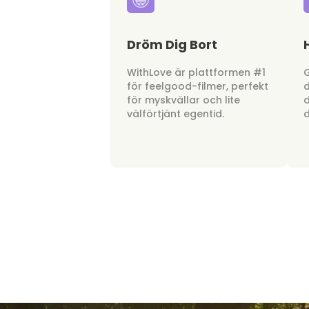
Dröm Dig Bort
WithLove är plattformen #1
G
för feelgood-filmer, perfekt
d
för myskvällar och lite
d
välförtjänt egentid.
d