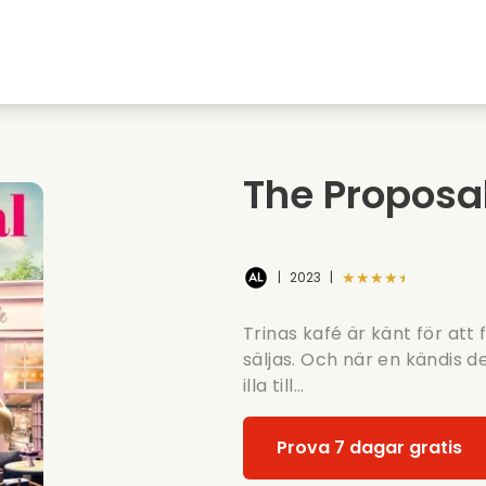
Highschool sweethearts filmer
Julfilmer
Djurfilmer
Brollopsfilmer
The Proposa
Sommarfilm
Datingfilmer
★★★★★
|
2023
|
Trinas kafé är känt för att
säljas. Och när en kändis d
illa till...
Prova 7 dagar gratis