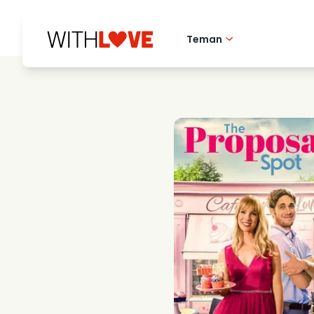
Teman
Hometown love
Romantiska filmer
Mysterier