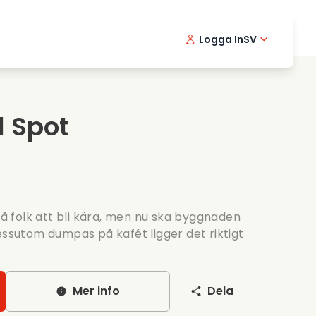
Logga In
SV
Musikfilmer
Detektivserier
English -
Danis
Fr
Matfilmer
Thriller serier
Norwegia
Portu
l Spot
Romantiska serier
Brollop
 få folk att bli kära, men nu ska byggnaden
essutom dumpas på kafét ligger det riktigt
Mer info
Dela