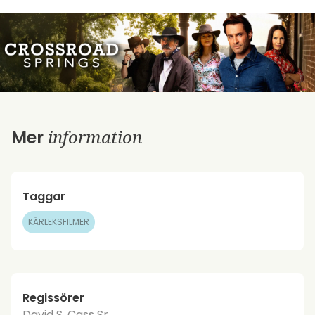
information
Mer
Taggar
KÄRLEKSFILMER
Regissörer
David S. Cass Sr.