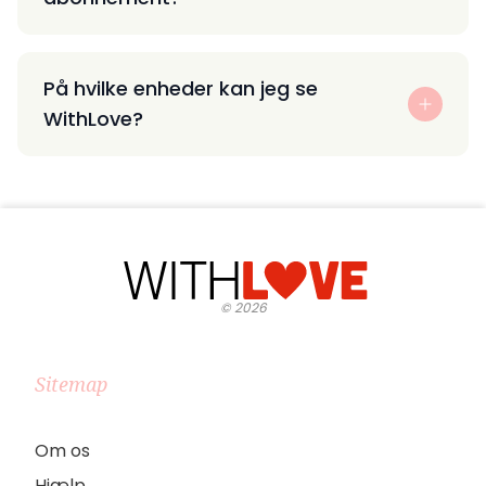
På hvilke enheder kan jeg se
WithLove?
©
2026
Sitemap
Om os
Hjælp