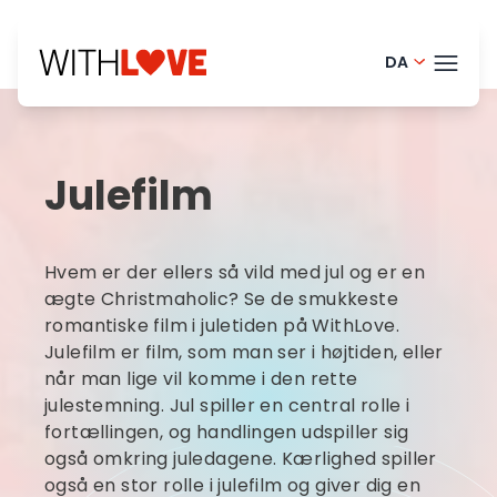
DA
English - 
TEMA
Portugues
Julefilm
Finnish - 
BLOG
Dutch - N
HELP
Hvem er der ellers så vild med jul og er en
Norwegian
LOGI
ægte Christmaholic? Se de smukkeste
romantiske film i juletiden på WithLove.
French - 
Julefilm er film, som man ser i højtiden, eller
PRØ
Swedish -
når man lige vil komme i den rette
julestemning. Jul spiller en central rolle i
fortællingen, og handlingen udspiller sig
også omkring juledagene. Kærlighed spiller
også en stor rolle i julefilm og giver dig en