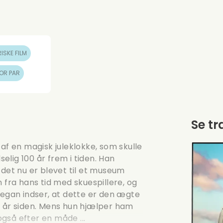
ISKE FILM
FOR PAR
Se tr
af en magisk juleklokke, som skulle
selig 100 år frem i tiden. Han
 det nu er blevet til et museum
 fra hans tid med skuespillere, og
Megan indser, at dette er den ægte
0 år siden. Mens hun hjælper ham
også efter en måde ...