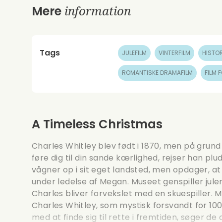
information
Mere
Tags
JULEFILM
VINTERFILM
HISTOR
ROMANTISKE DRAMAFILM
FILM 
A Timeless Christmas
Charles Whitley blev født i 1870, men på grund 
føre dig til din sande kærlighed, rejser han plud
vågner op i sit eget landsted, men opdager, at
under ledelse af Megan. Museet genspiller julen
Charles bliver forvekslet med en skuespiller. 
Charles Whitley, som mystisk forsvandt for 10
med at finde sig til rette i fremtiden, søger de 