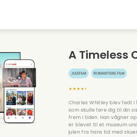
embyen
Ungdomskaerester
Julefilm
Musi
Dyrefilm
Bryllupsvideoer
Madl
A Timeless 
Sommerfilm
Date film
Roma
JULEFILM
ROMANTISKE FILM
★★★★★
Charles Whitley blev født i
som skulle føre dig til din 
frem i tiden. Han vågner op
er blevet til et museum un
julen fra hans tid med skue