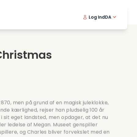
Log Ind
DA
kfilm
Detektivserie
English -
Frenc
Fi
avningsfilm
Spaendende serier
Swedish 
Portu
Christmas
ntiske serier
Bryllup
 1870, men på grund af en magisk juleklokke,
sande kærlighed, rejser han pludselig 100 år
 i sit eget landsted, men opdager, at det nu
der ledelse af Megan. Museet genspiller
spillere, og Charles bliver forvekslet med en