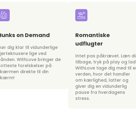
Hunks on Demand
Romantiske
udflugter
ør dig klar til vidunderlige
jerteknusere lige ved
Intet pas påkrævet. Læn d
ånden. WithLove bringer de
tilbage, tryk på play og lad
otteste forelskelser på
WithLove tage dig med til e
kærmen direkte til din
verden, hvor det handler
skærm!
om kærlighed, latter og
giver dig en vidunderlig
pause fra hverdagens
stress.