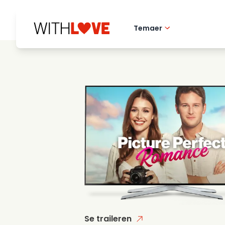
Temaer
Kaerlighed til hj
Romantiske film
Mysterier
Se traileren