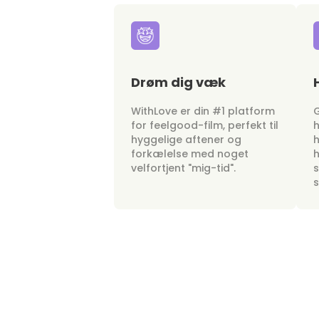
Drøm dig væk
WithLove er din #1 platform
G
for feelgood-film, perfekt til
h
hyggelige aftener og
h
forkælelse med noget
h
velfortjent "mig-tid".
s