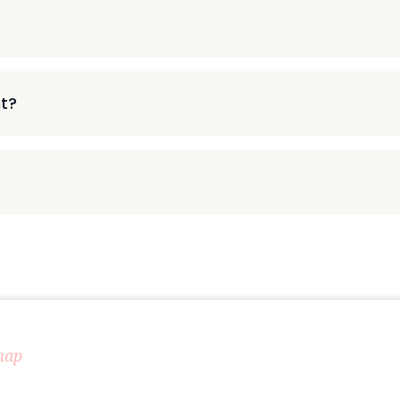
t?
map