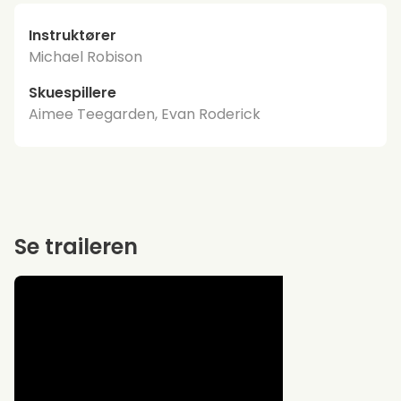
Instruktører
Michael Robison
Skuespillere
Aimee Teegarden, Evan Roderick
Se traileren