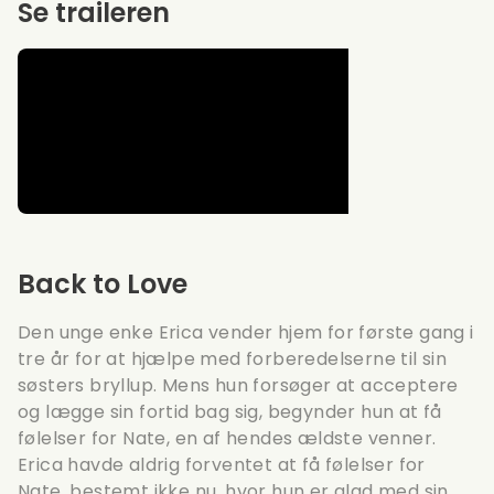
Se traileren
Back to Love
Den unge enke Erica vender hjem for første gang i
tre år for at hjælpe med forberedelserne til sin
søsters bryllup. Mens hun forsøger at acceptere
og lægge sin fortid bag sig, begynder hun at få
følelser for Nate, en af hendes ældste venner.
Erica havde aldrig forventet at få følelser for
Nate, bestemt ikke nu, hvor hun er glad med sin