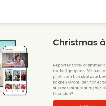
embyen
Ungdomskaerester
Julefilm
Musi
Dyrefilm
Bryllupsvideoer
Madl
Christmas à
Sommerfilm
Date film
Roma
Reporter Carly drømmer om 
før helligdagene, får hun en
pilot, som hun skal overbe
kokken Grant, der har et tvi
stjernerestaurant og har sid
hinanden?