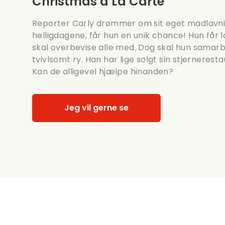
Christmas à La Carte
Reporter Carly drømmer om sit eget madlavning
helligdagene, får hun en unik chance! Hun får l
skal overbevise alle med. Dog skal hun samar
tvivlsomt ry. Han har lige solgt sin stjerneresta
Kan de alligevel hjælpe hinanden?
Jeg vil gerne se