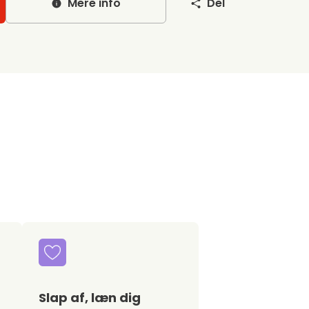
Mere info
Del
Slap af, læn dig