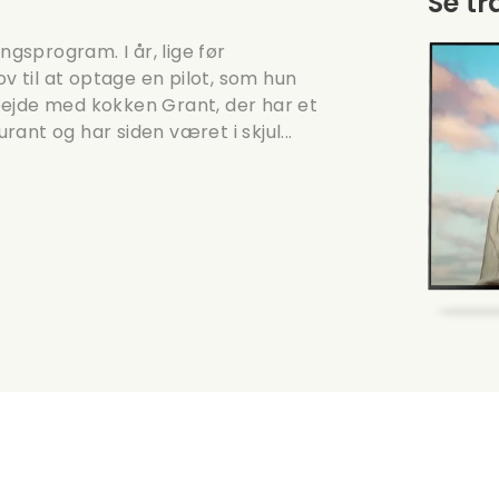
Se tr
sprogram. I år, lige før
ov til at optage en pilot, som hun
bejde med kokken Grant, der har et
urant og har siden været i skjul...