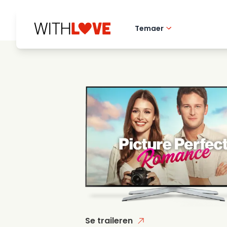
Temaer
Kaerlighed til hj
Romantiske film
Mysterier
Se traileren