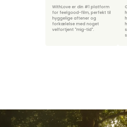
WithLove er din #1 platform
G
for feelgood-film, perfekt til
h
hyggelige aftener og
h
forkælelse med noget
h
velfortjent "mig-tid".
s