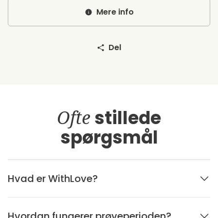
Mere info
Del
Ofte
stillede
spørgsmål
Hvad er WithLove?
Hvordan fungerer prøveperioden?