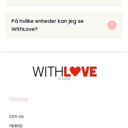
På hvilke enheder kan jeg se
WithLove?
©
2026
Sitemap
Om os
Hjælp