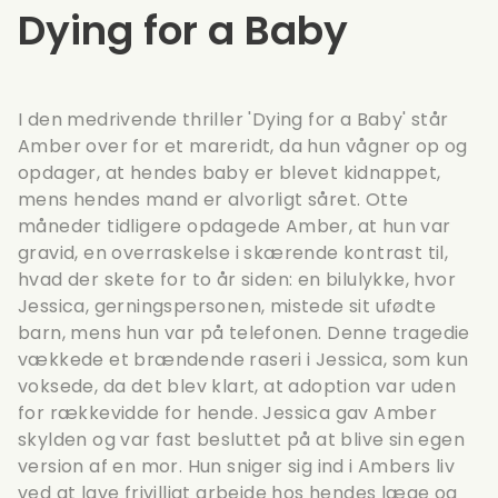
Dying for a Baby
I den medrivende thriller 'Dying for a Baby' står
Amber over for et mareridt, da hun vågner op og
opdager, at hendes baby er blevet kidnappet,
mens hendes mand er alvorligt såret. Otte
måneder tidligere opdagede Amber, at hun var
gravid, en overraskelse i skærende kontrast til,
hvad der skete for to år siden: en bilulykke, hvor
Jessica, gerningspersonen, mistede sit ufødte
barn, mens hun var på telefonen. Denne tragedie
vækkede et brændende raseri i Jessica, som kun
voksede, da det blev klart, at adoption var uden
for rækkevidde for hende. Jessica gav Amber
skylden og var fast besluttet på at blive sin egen
version af en mor. Hun sniger sig ind i Ambers liv
ved at lave frivilligt arbejde hos hendes læge og