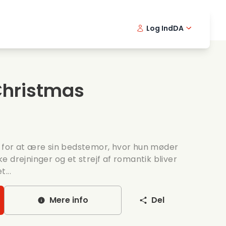
Log Ind
DA
kfilm
Detektivserie
English -
Frenc
Fi
avningsfilm
Spaendende serier
Swedish 
Portu
Christmas
ntiske serier
Bryllup
ngs for at ære sin bedstemor, hvor hun møder
 drejninger og et strejf af romantik bliver
t...
Mere info
Del