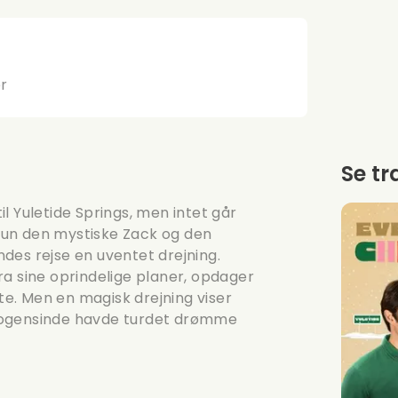
er
Se tr
l Yuletide Springs, men intet går
hun den mystiske Zack og den
des rejse en uventet drejning.
 sine oprindelige planer, opdager
nte. Men en magisk drejning viser
nogensinde havde turdet drømme