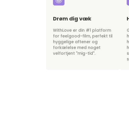
Drøm dig væk
WithLove er din #1 platform
G
for feelgood-film, perfekt til
h
hyggelige aftener og
h
forkælelse med noget
h
velfortjent "mig-tid".
s