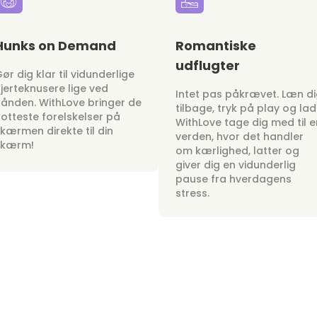
Hunks on Demand
Romantiske
udflugter
ør dig klar til vidunderlige
jerteknusere lige ved
Intet pas påkrævet. Læn d
ånden. WithLove bringer de
tilbage, tryk på play og lad
otteste forelskelser på
WithLove tage dig med til e
kærmen direkte til din
verden, hvor det handler
skærm!
om kærlighed, latter og
giver dig en vidunderlig
pause fra hverdagens
stress.