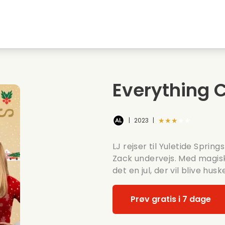
embyen
Ungdomskaerester
Julefilm
Musi
Dyrefilm
Bryllupsvideoer
Madl
Everything 
Sommerfilm
Date film
Roma
★★★★★
|
2023
|
LJ rejser til Yuletide Spri
Zack undervejs. Med magiske
det en jul, der vil blive huske
Prøv gratis i 7 dage