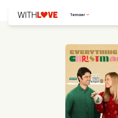
Temaer
Kaerlighed til hj
Romantiske film
Mysterier