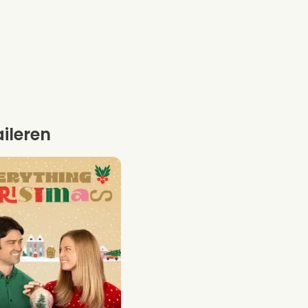
aileren