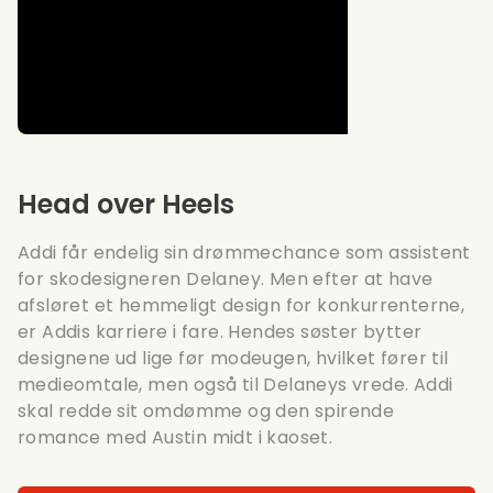
Head over Heels
Addi får endelig sin drømmechance som assistent
for skodesigneren Delaney. Men efter at have
afsløret et hemmeligt design for konkurrenterne,
er Addis karriere i fare. Hendes søster bytter
designene ud lige før modeugen, hvilket fører til
medieomtale, men også til Delaneys vrede. Addi
skal redde sit omdømme og den spirende
romance med Austin midt i kaoset.