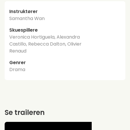
Instruktører
Samantha Wan
Skuespillere
Veronica Hortiguela, Alexandra
Castillo, Rebecca Dalton, Olivier
Renaud
Genrer
Drama
Se traileren