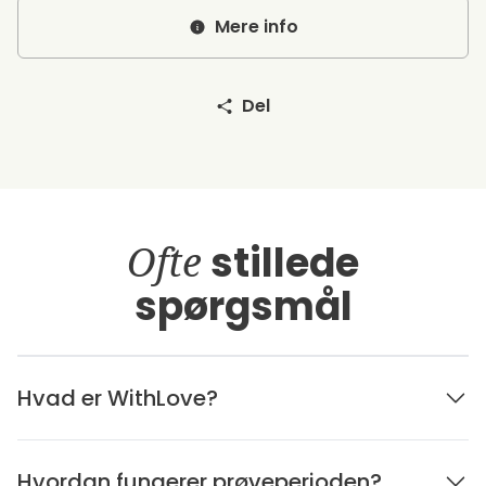
Mere info
Del
Ofte
stillede
spørgsmål
Hvad er WithLove?
Hvordan fungerer prøveperioden?