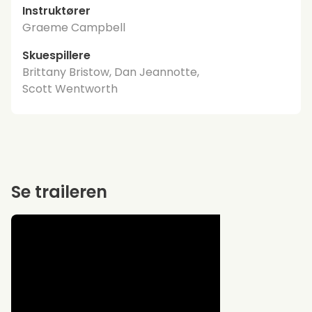
Instruktører
Graeme Campbell
Skuespillere
Brittany Bristow, Dan Jeannotte,
Scott Wentworth
Se traileren