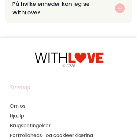
På hvilke enheder kan jeg se
WithLove?
©
2026
Sitemap
Om os
Hjælp
Brugsbetingelser
Fortroligheds- og cookieerklæring