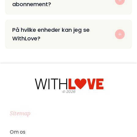
abonnement?
På hvilke enheder kan jeg se
WithLove?
©
2026
Sitemap
Om os