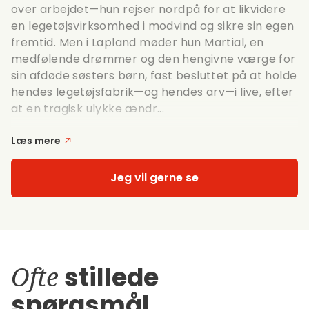
over arbejdet—hun rejser nordpå for at likvidere
en legetøjsvirksomhed i modvind og sikre sin egen
fremtid. Men i Lapland møder hun Martial, en
medfølende drømmer og den hengivne værge for
sin afdøde søsters børn, fast besluttet på at holde
hendes legetøjsfabrik—og hendes arv—i live, efter
at en tragisk ulykke ændr...
Læs mere
Jeg vil gerne se
Ofte
stillede
spørgsmål