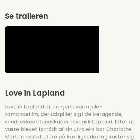
Se traileren
Love in Lapland
Love in Lapland er en hjertevarm jule-
romancefilm, der udspiller sig i de betagende,
snedækkede landskaber i svensk Lapland. Efter at
være blevet forrådt af sin utro eks har Charlotte
Marton mistet al tro på kærligheden og kaster sig