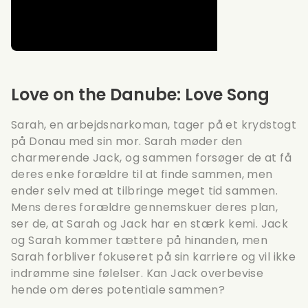
Love on the Danube: Love Song
Sarah, en arbejdsnarkoman, tager på et krydstogt
på Donau med sin mor. Sarah møder den
charmerende Jack, og sammen forsøger de at få
deres enke forældre til at finde sammen, men
ender selv med at tilbringe meget tid sammen.
Mens deres forældre gennemskuer deres plan,
ser de, at Sarah og Jack har en stærk kemi. Jack
og Sarah kommer tættere på hinanden, men
Sarah forbliver fokuseret på sin karriere og vil ikke
indrømme sine følelser. Kan Jack overbevise
hende om deres potentiale sammen?