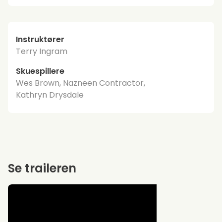
Instruktører
Terry Ingram
Skuespillere
Wes Brown, Nazneen Contractor,
Kathryn Drysdale
Se traileren