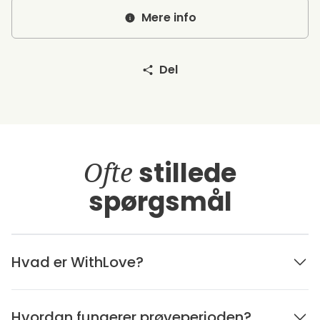
Mere info
Del
Ofte
stillede
spørgsmål
Hvad er WithLove?
Hvordan fungerer prøveperioden?