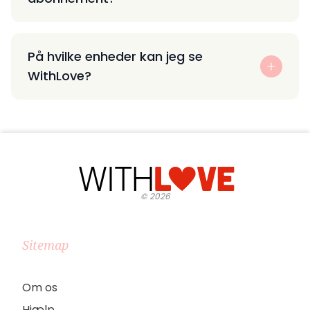
På hvilke enheder kan jeg se
WithLove?
©
2026
Sitemap
Om os
Hjælp