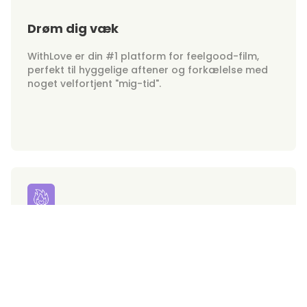
Drøm dig væk
WithLove er din #1 platform for feelgood-film,
perfekt til hyggelige aftener og forkælelse med
noget velfortjent "mig-tid".
Hunks on Demand
Gør dig klar til vidunderlige hjerteknusere lige ved
hånden. WithLove bringer de hotteste forelskelser
på skærmen direkte til din skærm!