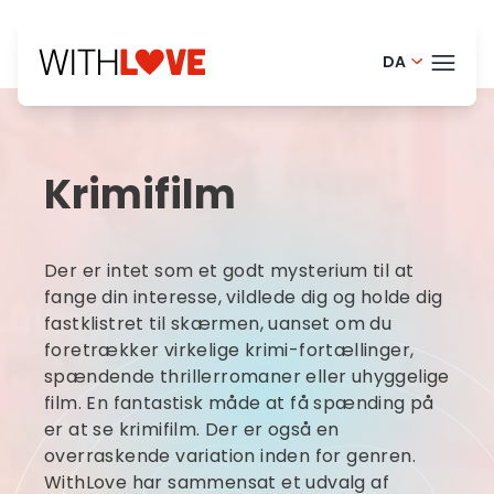
DA
Portugues
TEMA
English - 
Krimifilm
Finnish - 
BLOG
Dutch - N
HELP
Der er intet som et godt mysterium til at
Norwegian
LOGI
fange din interesse, vildlede dig og holde dig
fastklistret til skærmen, uanset om du
French - 
foretrækker virkelige krimi-fortællinger,
PRØ
Swedish -
spændende thrillerromaner eller uhyggelige
film. En fantastisk måde at få spænding på
er at se krimifilm. Der er også en
overraskende variation inden for genren.
WithLove har sammensat et udvalg af